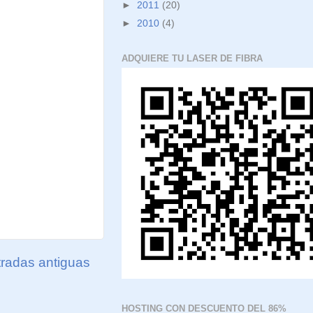
►
2011
(20)
►
2010
(4)
ADQUIERE TU LASER DE FIBRA
radas antiguas
HOSTING CON DESCUENTO DEL 86%