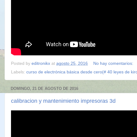
Posted by
editronikx
at
agosto 25, 2016
No hay comentarios:
Labels:
curso de electrónica básica desde cero(# 40 leyes de kir
DOMINGO, 21 DE AGOSTO DE 2016
calibracion y mantenimiento impresoras 3d