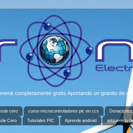
n general completamente gratis.Aportando un granito de c
esde cero
curso microcontroladores pic en ccs
Donaciones
sde Cero
Tutoriales PIC
Aprende android
adquiere tu h