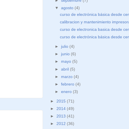
►
septiembre
(7)
▼
agosto
(4)
curso de electrónica básica desde cero
calibracion y mantenimiento impresor
curso de electronica basica desde cer
curso de electrónica básica desde cero
►
julio
(4)
►
junio
(6)
►
mayo
(5)
►
abril
(5)
►
marzo
(4)
►
febrero
(4)
►
enero
(3)
►
2015
(71)
►
2014
(49)
►
2013
(41)
►
2012
(36)