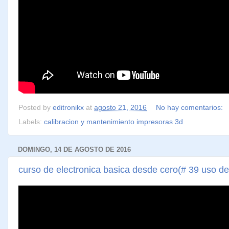
Posted by
editronikx
at
agosto 21, 2016
No hay comentarios:
Labels:
calibracion y mantenimiento impresoras 3d
DOMINGO, 14 DE AGOSTO DE 2016
curso de electronica basica desde cero(# 39 uso de