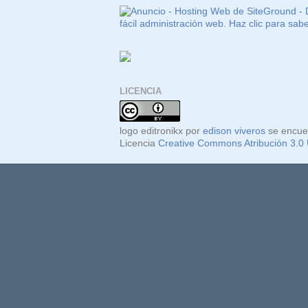
LICENCIA
logo editronikx
por
edison viveros
se encue
Licencia
Creative Commons Atribución 3.0