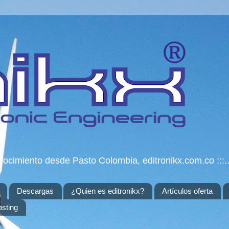
onocimiento desde Pasto Colombia, editronikx.com.co :::..
Descargas
¿Quien es editronikx?
Artículos oferta
osting