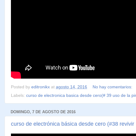
Posted by
editronikx
at
agosto 14, 2016
No hay comentarios:
Labels:
curso de electronica basica desde cero(# 39 uso de la p
DOMINGO, 7 DE AGOSTO DE 2016
curso de electrónica básica desde cero (#38 revivir 