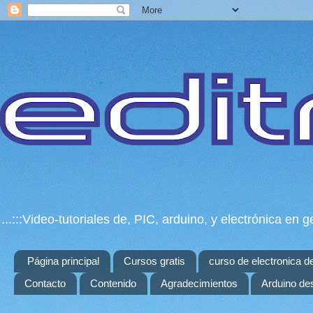
...:::Video-tutoriales de, PIC, arduino, y electrónica e
Página principal
Cursos gratis
curso de electronica d
Contacto
Contenido
Agradecimientos
Arduino de