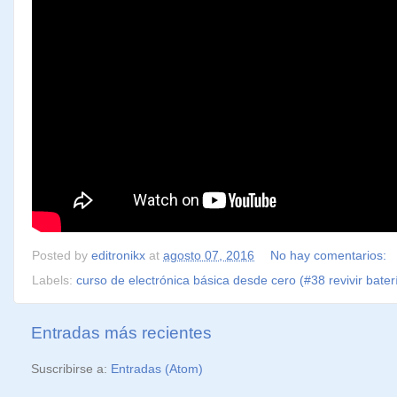
Posted by
editronikx
at
agosto 07, 2016
No hay comentarios:
Labels:
curso de electrónica básica desde cero (#38 revivir bater
Entradas más recientes
Suscribirse a:
Entradas (Atom)