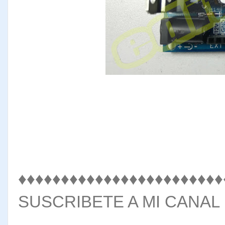
♦♦♦♦♦♦♦♦♦♦♦♦♦♦♦♦♦♦♦♦♦♦♦♦
SUSCRIBETE A MI CANAL