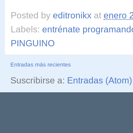
Posted by
editronikx
at
enero 
Labels:
entrénate programand
PINGUINO
Entradas más recientes
Suscribirse a:
Entradas (Atom)