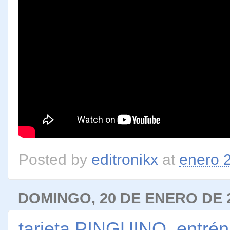
Posted by
editronikx
at
enero 
DOMINGO, 20 DE ENERO DE 
tarjeta PINGUINO, entrén