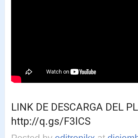
LINK DE DESCARGA DEL PL
http://q.gs/F3lCS
Posted by
editronikx
at
diciem