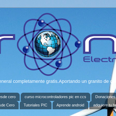
n general completamente gratis.Aportando un granito de c
esde cero
curso microcontroladores pic en ccs
Donaciones
sde Cero
Tutoriales PIC
Aprende android
adquiere tu h