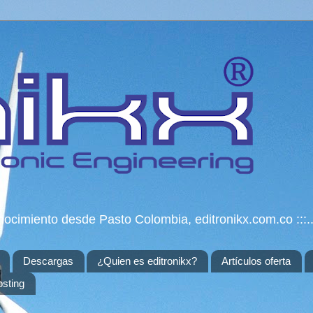
onocimiento desde Pasto Colombia, editronikx.com.co :::..
Descargas
¿Quien es editronikx?
Artículos oferta
osting