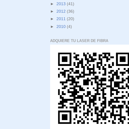
►
2013
(41)
►
2012
(36)
►
2011
(20)
►
2010
(4)
ADQUIERE TU LASER DE FIBRA