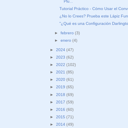
Plu...
Tutorial Práctico - Cómo Usar el Conve
¿No lo Crees? Prueba este Lápiz Fund
"¿Qué es una Configuración Darlington
►
febrero
(3)
►
enero
(4)
►
2024
(47)
►
2023
(62)
►
2022
(102)
►
2021
(85)
►
2020
(61)
►
2019
(65)
►
2018
(69)
►
2017
(59)
►
2016
(60)
►
2015
(71)
►
2014
(49)