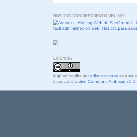
HOSTING CON DESCUENTO DEL 86%
LICENCIA
logo editronikx
por
edison viveros
se encue
Licencia
Creative Commons Atribución 3.0