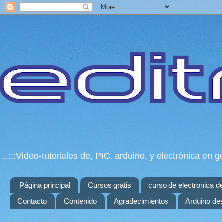
...:::Video-tutoriales de, PIC, arduino, y electrónica e
Página principal
Cursos gratis
curso de electronica d
Contacto
Contenido
Agradecimientos
Arduino de