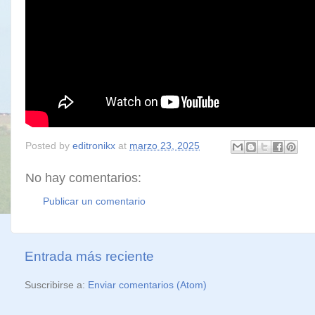
Posted by
editronikx
at
marzo 23, 2025
No hay comentarios:
Publicar un comentario
Entrada más reciente
Suscribirse a:
Enviar comentarios (Atom)